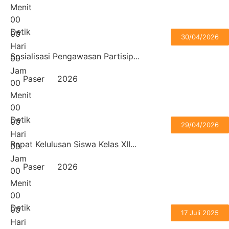
Menit
0
0
Detik
0
0
30/04/2026
Hari
Sosialisasi Pengawasan Partisip...
0
0
Jam
Paser
2026
0
0
Menit
0
0
Detik
0
0
29/04/2026
Hari
Rapat Kelulusan Siswa Kelas XII...
0
0
Jam
Paser
2026
0
0
Menit
0
0
Detik
0
0
17 Juli 2025
Hari