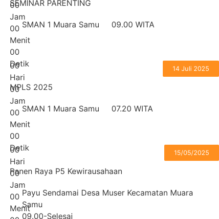
SEMINAR PARENTING
0
0
Jam
SMAN 1 Muara Samu
09.00 WITA
0
0
Menit
0
0
Detik
0
0
14 Juli 2025
Hari
MPLS 2025
0
0
Jam
SMAN 1 Muara Samu
07.20 WITA
0
0
Menit
0
0
Detik
0
0
15/05/2025
Hari
Panen Raya P5 Kewirausahaan
0
0
Jam
Payu Sendamai Desa Muser Kecamatan Muara
0
0
Samu
Menit
09.00-Selesai