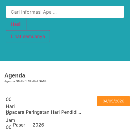
Hasil
Lihat semuanya
Agenda
Agenda SMAN 1 MUARA SAMU
0
0
04/05/2026
Hari
Upacara Peringatan Hari Pendidi...
0
0
Jam
Paser
2026
0
0