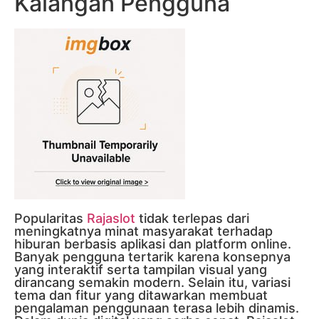
Kalangan Pengguna
Popularitas
Rajaslot
tidak terlepas dari
meningkatnya minat masyarakat terhadap
hiburan berbasis aplikasi dan platform online.
Banyak pengguna tertarik karena konsepnya
yang interaktif serta tampilan visual yang
dirancang semakin modern. Selain itu, variasi
tema dan fitur yang ditawarkan membuat
pengalaman penggunaan terasa lebih dinamis.