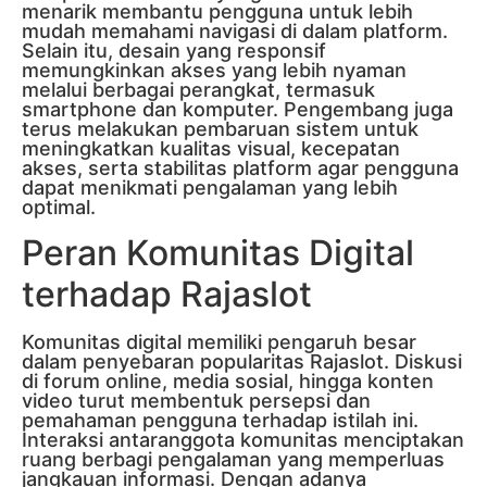
menarik membantu pengguna untuk lebih
mudah memahami navigasi di dalam platform.
Selain itu, desain yang responsif
memungkinkan akses yang lebih nyaman
melalui berbagai perangkat, termasuk
smartphone dan komputer. Pengembang juga
terus melakukan pembaruan sistem untuk
meningkatkan kualitas visual, kecepatan
akses, serta stabilitas platform agar pengguna
dapat menikmati pengalaman yang lebih
optimal.
Peran Komunitas Digital
terhadap Rajaslot
Komunitas digital memiliki pengaruh besar
dalam penyebaran popularitas Rajaslot. Diskusi
di forum online, media sosial, hingga konten
video turut membentuk persepsi dan
pemahaman pengguna terhadap istilah ini.
Interaksi antaranggota komunitas menciptakan
ruang berbagi pengalaman yang memperluas
jangkauan informasi. Dengan adanya