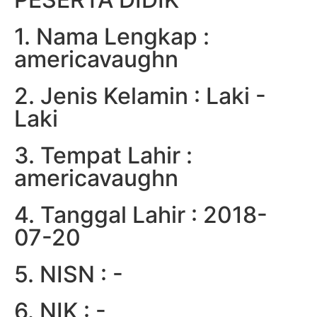
1. Nama Lengkap :
americavaughn
2. Jenis Kelamin : Laki -
Laki
3. Tempat Lahir :
americavaughn
4. Tanggal Lahir : 2018-
07-20
5. NISN : -
6. NIK : -