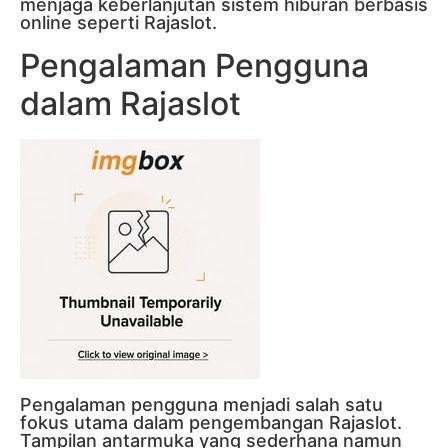
menjaga keberlanjutan sistem hiburan berbasis
online seperti Rajaslot.
Pengalaman Pengguna
dalam Rajaslot
Pengalaman pengguna menjadi salah satu
fokus utama dalam pengembangan Rajaslot.
Tampilan antarmuka yang sederhana namun